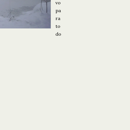
vo
pa
ra
to
do