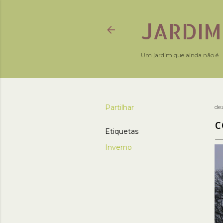
JARDIM
Um jardim que ainda não é.
Partilhar
de
C
Etiquetas
Inverno